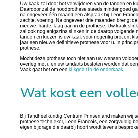
Uw kaak zal door het verwijderen van de tanden en k
Daardoor zal de noodprothese steeds minder goed gaan
na ongeveer één maand een afspraak bij Leon Franco
zachte, voering. Na ongeveer drie maanden brengt de 
nieuwe, harde, laag aan in de prothese. Uw kaak slink
zal ook nog enigszins slinken in de daarop volgende 
tanden en kiezen is uw kaak voor negentig procent kl
jaar een nieuwe definitieve prothese voor u. In princi
prothese.
Mocht deze prothese toch niet aan uw wensen voldoen o
overleg met u en uw tandarts besloten worden dat een 
Vaak gaat het om een
klikgebit in de onderkaak
.
Wat kost een volle
Bij Tandheelkundig Centrum Prinsenland maken wij sa
prothese technieker, Leon Francois, een zorgvuldig b
eigen bijdrage die daarbij hoort wordt tevens besprok