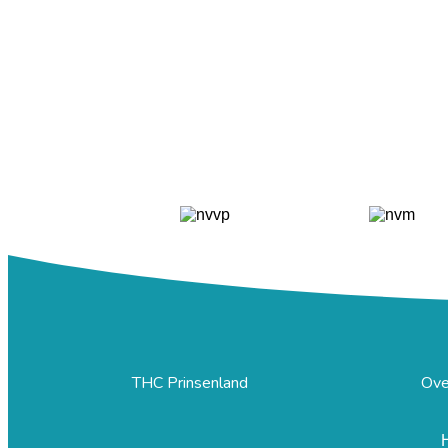
THC Prinsenland
Ove