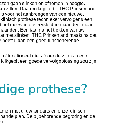
iezen gaan slinken en afnemen in hoogte.
 zitten. Daarom krijgt u bij THC Prinsenland
is voor het aanbrengen van een nieuwe,
klinisch prothese technieker vervolgens een
t het meest in die eerste drie maanden, maar
maanden. Een jaar na het trekken van uw
aar met slinken. THC Prinsenland maakt na dat
pe heeft u dan een goed functionerende
f functioneel niet afdoende zijn kan er in
klikgebit een goede vervolgoplossing zou zijn.
dige prothese?
men met u, uw tandarts en onze klinisch
ehandelplan. De bijbehorende begroting en de
en.