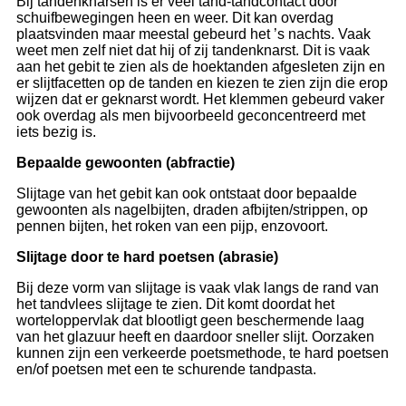
Bij tandenknarsen is er veel tand-tandcontact door
schuifbewegingen heen en weer. Dit kan overdag
plaatsvinden maar meestal gebeurd het ’s nachts. Vaak
weet men zelf niet dat hij of zij tandenknarst. Dit is vaak
aan het gebit te zien als de hoektanden afgesleten zijn en
er slijtfacetten op de tanden en kiezen te zien zijn die erop
wijzen dat er geknarst wordt. Het klemmen gebeurd vaker
ook overdag als men bijvoorbeeld geconcentreerd met
iets bezig is.
Bepaalde gewoonten
(abfractie)
Slijtage van het gebit kan ook ontstaat door bepaalde
gewoonten als nagelbijten, draden afbijten/strippen, op
pennen bijten, het roken van een pijp, enzovoort.
Slijtage door te hard poetsen (abrasie)
Bij deze vorm van slijtage is vaak vlak langs de rand van
het tandvlees slijtage te zien. Dit komt doordat het
worteloppervlak dat blootligt geen beschermende laag
van het glazuur heeft en daardoor sneller slijt. Oorzaken
kunnen zijn een verkeerde poetsmethode, te hard poetsen
en/of poetsen met een te schurende tandpasta.