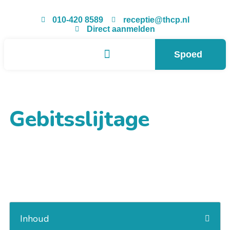
010-420 8589
receptie@thcp.nl
Direct aanmelden
Spoed
Gebitsslijtage
Inhoud